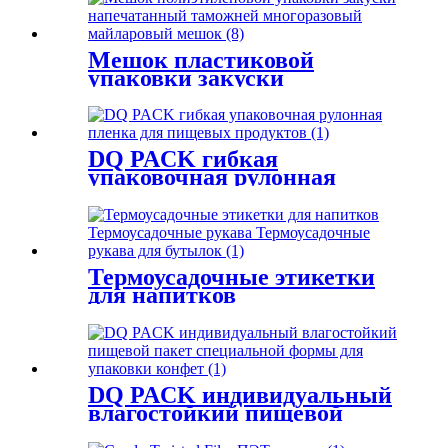
носиком
Мешок пластиковой
упаковки закуски
напечатанный таможней
многоразовый мешок
майлара
DQ PACK гибкая
упаковочная рулонная
пленка для пищевых
продуктов
Термоусадочные этикетки
для напитков
Термоусадочные рукава
Термоусадочные рукава для
бутылок
DQ PACK индивидуальный
влагостойкий пищевой
пакет специальной формы