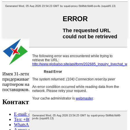
Имея 31-летний опыт работы в области упаковки, DQ PACK
придерживается философии, стремясь стать лучшим
партнером на местном рынке для глобальных клиентов и
поставщиков.
Контактная информация
E-mail: dqpack@danqing.net
Тел: +8618125839585
WhatsApp: +8618125839585
Адрес: промышленный парк Дуншаньху, район Чаоань,