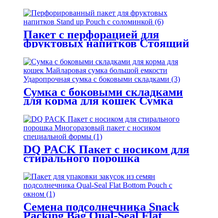
пакет Мешок из алюминиевой
фольги Фактор Прямая цена
Подставка для упаковки
пищевых продуктов для кошек
Пакет с перфорацией для
фруктовых напитков Стоящий
пакет с соломинкой
Сумка с боковыми складками
для корма для кошек Сумка
большой емкости из майлара
Ударопрочная сумка с
боковыми складками
DQ PACK Пакет с носиком для
стирального порошка
Многоразовый чехол с носиком
специальной формы
Семена подсолнечника Snack
Packing Bag Qual-Seal Flat